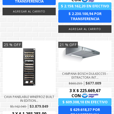
25
% OFF
21
% OFF
CAMPANA BOSCH DUL63CC55 -
EXTRACTORA INT...
$677.009
$860.259
CAVA PANELABLE WINEFROZ BUILT
IN EDITION...
$3.879.849
$5.162.949