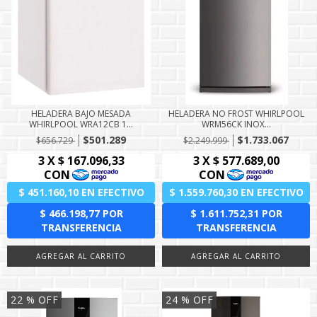
HELADERA BAJO MESADA
HELADERA NO FROST WHIRLPOOL
WHIRLPOOL WRA12CB 1...
WRM56CK INOX...
$501.289
$1.733.067
$656.729
$2.249.999
22
% OFF
24
% OFF