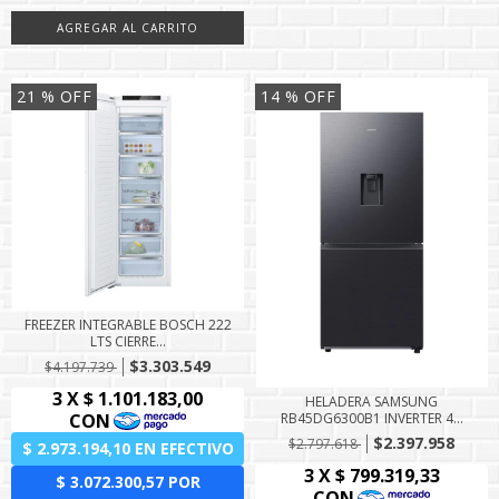
21
% OFF
14
% OFF
FREEZER INTEGRABLE BOSCH 222
LTS CIERRE...
$3.303.549
$4.197.739
HELADERA SAMSUNG
RB45DG6300B1 INVERTER 4...
$2.397.958
$2.797.618