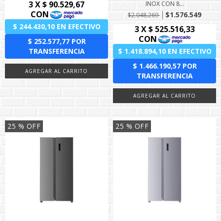
INOX CON 8...
$1.576.549
$2.048.269
25
% OFF
25
% OFF