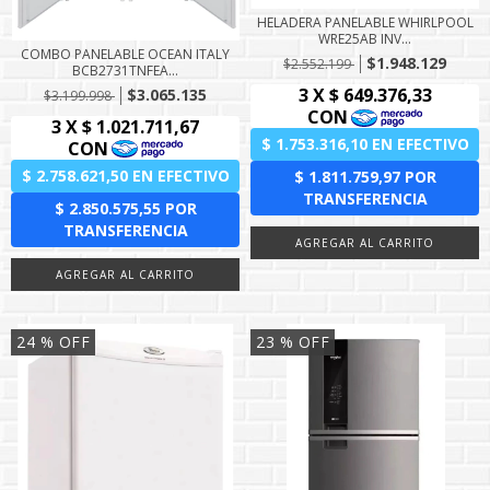
HELADERA PANELABLE WHIRLPOOL
WRE25AB INV...
COMBO PANELABLE OCEAN ITALY
$1.948.129
$2.552.199
BCB2731TNFEA...
$3.065.135
$3.199.998
24
% OFF
23
% OFF