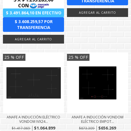
25
% OFF
25
% OFF
ANAFE A INDUCCIÓN ELÉCTRICO
ANAFE A INDUCCIÓN VONDOM
VONDOM IVX24...
ELÉCTRICO EMPOT...
$1.064.899
$656.269
$1.417.069
$873.309