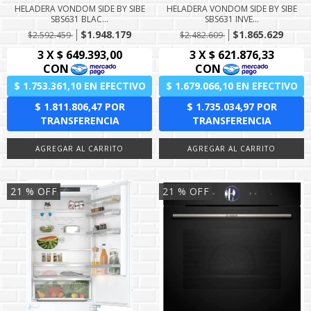
HELADERA VONDOM SIDE BY SIBE
HELADERA VONDOM SIDE BY SIBE
SBS631 BLAC...
SBS631 INVE...
$1.948.179
$1.865.629
$2.592.459
$2.482.609
21
% OFF
21
% OFF