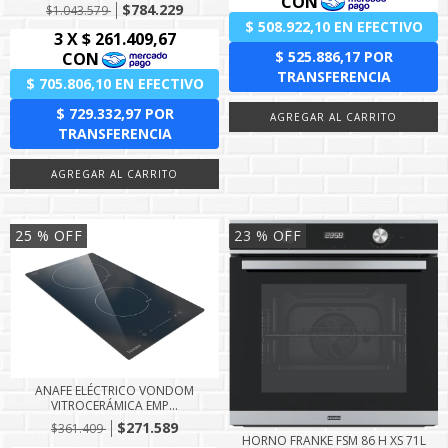
$784.229
$1.043.579
25
% OFF
23
% OFF
ANAFE ELÉCTRICO VONDOM
VITROCERÁMICA EMP...
$271.589
$361.409
HORNO FRANKE FSM 86 H XS 71L