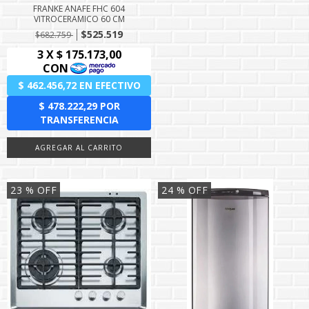
FRANKE ANAFE FHC 604
VITROCERAMICO 60 CM
$525.519
$682.759
23
% OFF
24
% OFF