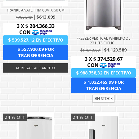
FRANKE ANAFE FHM 604 IX 60 CM
$613.099
$796.549
FREEZER VERTICAL WHIRLPOOL
231LTS CICLIC...
$1.123.589
$1.471.989
SIN STOCK
24
% OFF
24
% OFF