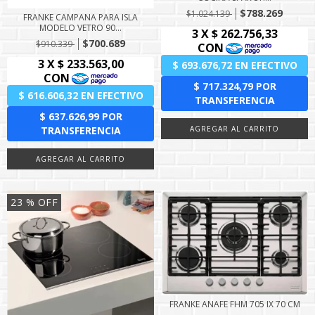
$788.269
$1.024.139
FRANKE CAMPANA PARA ISLA
MODELO VETRO 90...
$700.689
$910.339
23
% OFF
FRANKE ANAFE FHM 705 IX 70 CM