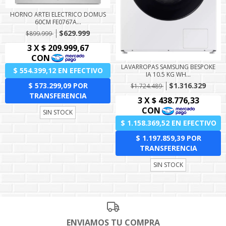
HORNO ARTEI ELECTRICO DOMUS
60CM FE0767A...
$629.999
$899.999
LAVARROPAS SAMSUNG BESPOKE
IA 10.5 KG WH...
$1.316.329
$1.724.489
SIN STOCK
SIN STOCK
ENVIAMOS TU COMPRA