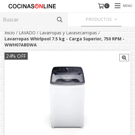
MENÚ
0
PRODUCTOS
Inicio
/
LAVADO
/
Lavarropas y Lavasecarropas
/
Lavarropas Whirlpool 7.5 kg - Carga Superior, 750 RPM -
WWH07ABDWA
24
% OFF