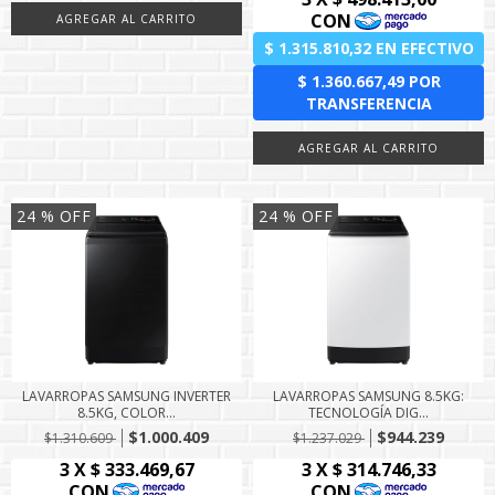
24
% OFF
24
% OFF
LAVARROPAS SAMSUNG INVERTER
LAVARROPAS SAMSUNG 8.5KG:
8.5KG, COLOR...
TECNOLOGÍA DIG...
$1.000.409
$944.239
$1.310.609
$1.237.029