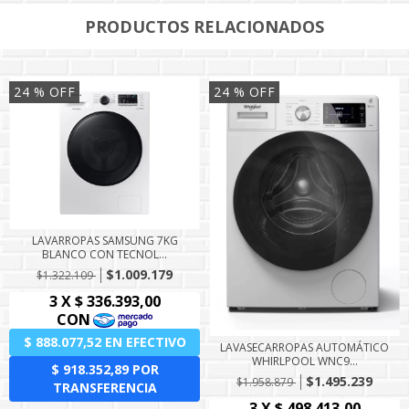
PRODUCTOS RELACIONADOS
24
% OFF
24
% OFF
LAVARROPAS SAMSUNG 7KG
BLANCO CON TECNOL...
$1.009.179
$1.322.109
LAVASECARROPAS AUTOMÁTICO
WHIRLPOOL WNC9...
$1.495.239
$1.958.879