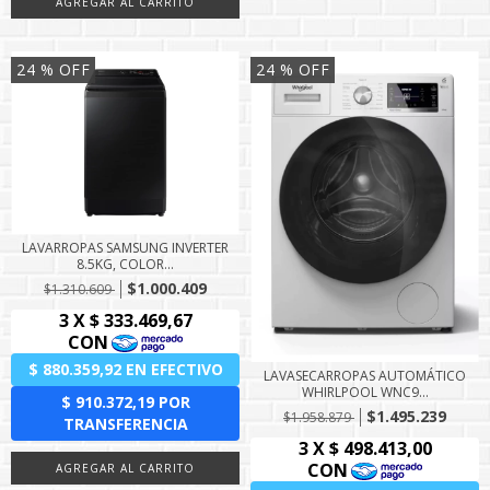
24
% OFF
24
% OFF
LAVARROPAS SAMSUNG INVERTER
8.5KG, COLOR...
$1.000.409
$1.310.609
LAVASECARROPAS AUTOMÁTICO
WHIRLPOOL WNC9...
$1.495.239
$1.958.879