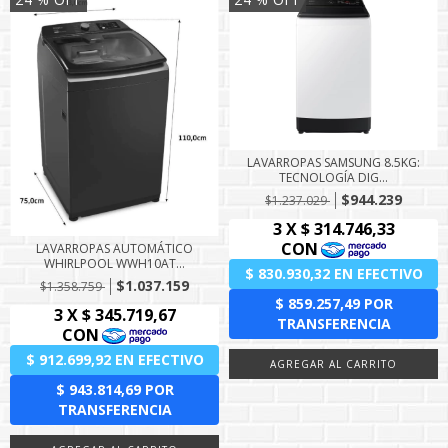
LAVARROPAS SAMSUNG 8.5KG:
TECNOLOGÍA DIG...
$944.239
$1.237.029
LAVARROPAS AUTOMÁTICO
WHIRLPOOL WWH10AT...
$1.037.159
$1.358.759