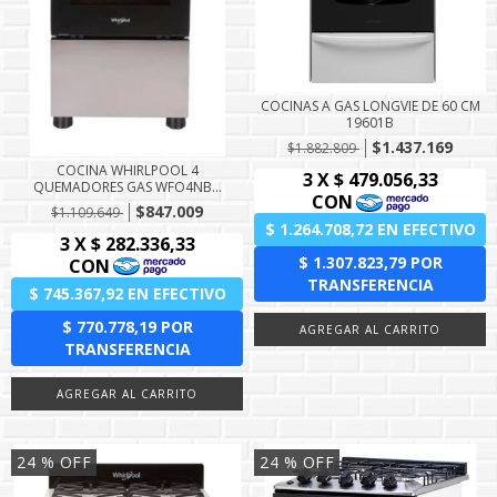
COCINAS A GAS LONGVIE DE 60 CM
19601B
$1.437.169
$1.882.809
COCINA WHIRLPOOL 4
QUEMADORES GAS WFO4NB...
$847.009
$1.109.649
24
% OFF
24
% OFF