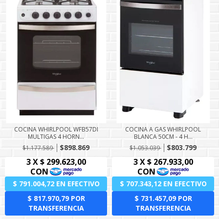
COCINA WHIRLPOOL WFB57DI
COCINA A GAS WHIRLPOOL
MULTIGAS 4 HORN...
BLANCA 50CM - 4 H...
$898.869
$803.799
$1.177.589
$1.053.039