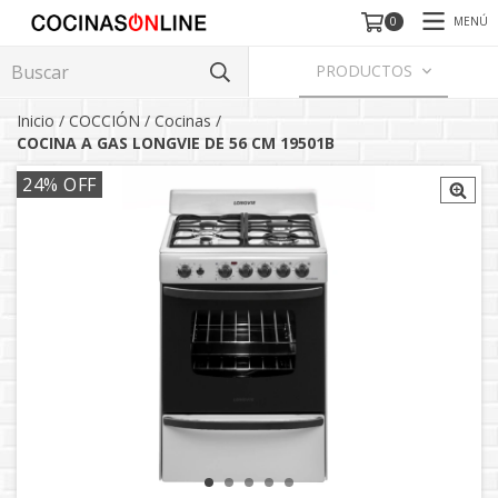
MENÚ
0
PRODUCTOS
Inicio
/
COCCIÓN
/
Cocinas
/
COCINA A GAS LONGVIE DE 56 CM 19501B
24
% OFF