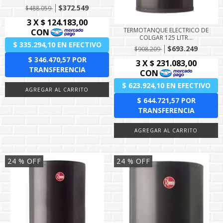
$372.549
$488.059
TERMOTANQUE ELECTRICO DE
COLGAR 125 LITR...
$693.249
$908.209
24
% OFF
24
% OFF