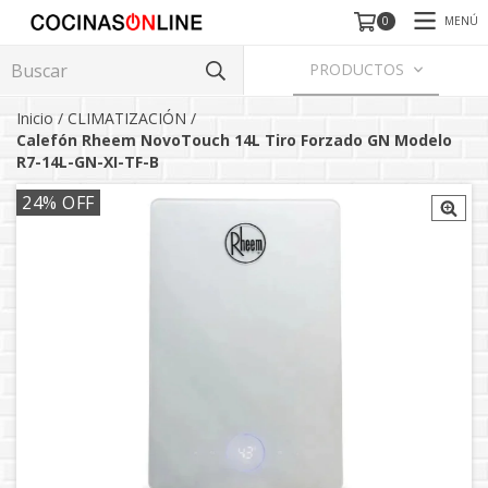
MENÚ
0
PRODUCTOS
Inicio
/
CLIMATIZACIÓN
/
Calefón Rheem NovoTouch 14L Tiro Forzado GN Modelo
R7-14L-GN-XI-TF-B
24
% OFF