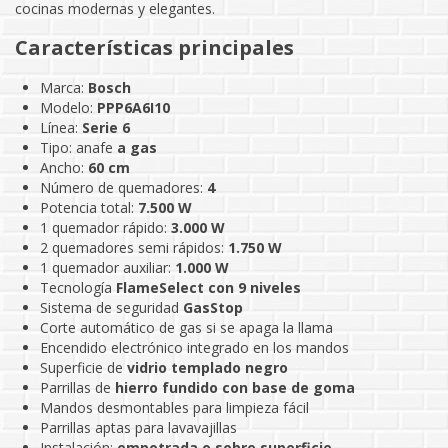
cocinas modernas y elegantes.
Características principales
Marca:
Bosch
Modelo:
PPP6A6I10
Línea:
Serie 6
Tipo: anafe
a gas
Ancho:
60 cm
Número de quemadores:
4
Potencia total:
7.500 W
1 quemador rápido:
3.000 W
2 quemadores semi rápidos:
1.750 W
1 quemador auxiliar:
1.000 W
Tecnología
FlameSelect con 9 niveles
Sistema de seguridad
GasStop
Corte automático de gas si se apaga la llama
Encendido electrónico integrado en los mandos
Superficie de
vidrio templado negro
Parrillas de
hierro fundido con base de goma
Mandos desmontables para limpieza fácil
Parrillas aptas para lavavajillas
Instalación:
empotrada o sobre superficie